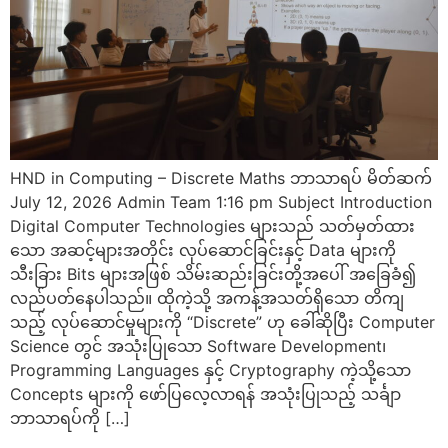
HND in Computing – Discrete Maths ဘာသာရပ် မိတ်ဆက်
July 12, 2026 Admin Team 1:16 pm Subject Introduction
Digital Computer Technologies များသည် သတ်မှတ်ထား
သော အဆင့်များအတိုင်း လုပ်ဆောင်ခြင်းနှင့် Data များကို
သီးခြား Bits များအဖြစ် သိမ်းဆည်းခြင်းတို့အပေါ် အခြေခံ၍
လည်ပတ်နေပါသည်။ ထိုကဲ့သို့ အကန့်အသတ်ရှိသော တိကျ
သည့် လုပ်ဆောင်မှုများကို “Discrete” ဟု ခေါ်ဆိုပြီး Computer
Science တွင် အသုံးပြုသော Software Development၊
Programming Languages နှင့် Cryptography ကဲ့သို့သော
Concepts များကို ဖော်ပြလေ့လာရန် အသုံးပြုသည့် သင်္ချာ
ဘာသာရပ်ကို […]