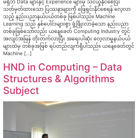
မရှိဘဲ Data များနှင့် Experience များမှ သင်ယူနိုင်စေပြီး
သတ်မှတ်ထားသော ပြဿနာများကို ဖြေရှင်းနိုင်စေရန် လေ့လာ
သည့် နည်းပညာနယ်ပယ်တစ်ခု ဖြစ်ပါသည်။ Machine
Learning သည် နှစ်ပေါင်းများစွာ ဖွံ့ဖြိုးလာခဲ့သော နည်းပညာ
တစ်ခုဖြစ်သော်လည်း ယနေ့ခေတ် Computing Industry တွင်
အလျင်အမြန် တိုးတက်လာပြီး အရေးပါဆုံး လေ့လာမှုနယ်ပယ်
များထဲမှ တစ်ခုအဖြစ် ရပ်တည်လျက်ရှိပါသည်။ ယနေ့ခေတ်တွင်
Machine […]
HND in Computing – Data
Structures & Algorithms
Subject