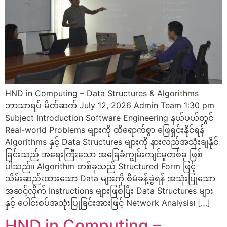
HND in Computing – Data Structures & Algorithms
ဘာသာရပ် မိတ်ဆက် July 12, 2026 Admin Team 1:30 pm
Subject Introduction Software Engineering နယ်ပယ်တွင်
Real-world Problems များကို ထိရောက်စွာ ဖြေရှင်းနိုင်ရန်
Algorithms နှင့် Data Structures များကို နားလည်အသုံးချနိုင်
ခြင်းသည် အရေးကြီးသော အခြေခံကျွမ်းကျင်မှုတစ်ခု ဖြစ်
ပါသည်။ Algorithm တစ်ခုသည် Structured Form ဖြင့်
သိမ်းဆည်းထားသော Data များကို စီမံခန့်ခွဲရန် အသုံးပြုသော
အဆင့်လိုက် Instructions များဖြစ်ပြီး Data Structures များ
နှင့် ပေါင်းစပ်အသုံးပြုခြင်းအားဖြင့် Network Analysis၊ […]
HND in Computing –