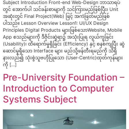
Subject Introduction Front-end Web-Design ဘာသာရပ်
တွင် အောက်ပါ သင်ခန်းစာမျာကို သင်ကြားမည်ဖြစ်ပြီး၊ Unit
အဆုံးတွင် Final Project(Web) ဖြင့် အကဲဖြတ်မည်ဖြစ်
ပါသည်။ Lesson Overview Lesson1: UI/UX Design
Principles Digital Products များဖြစ်သောWebsite, Mobile
App စသည်များကို ဒီဇိုင်းဆွဲရာ၌ အသုံးပြုရ လွယ်ကူခြင်း
(Usability)၊ ထိရောက်မှုရှိခြင်း (Efficiency) နှင့် စနစ်ကျပြီး ဆွဲ
ဆောင်မှုရှိသော Interface များ မည်သို့ဖန်တီးရမည်ကို သိရှိ
နားလည်၍ သုံးစွဲသူဗဟိုပြုသော (User-Centric)ထုတ်ကုန်များ
ကို […]
Pre-University Foundation –
Introduction to Computer
Systems Subject