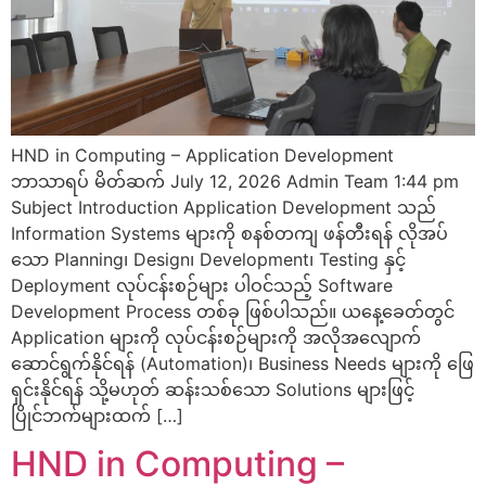
HND in Computing – Application Development
ဘာသာရပ် မိတ်ဆက် July 12, 2026 Admin Team 1:44 pm
Subject Introduction Application Development သည်
Information Systems များကို စနစ်တကျ ဖန်တီးရန် လိုအပ်
သော Planning၊ Design၊ Development၊ Testing နှင့်
Deployment လုပ်ငန်းစဉ်များ ပါဝင်သည့် Software
Development Process တစ်ခု ဖြစ်ပါသည်။ ယနေ့ခေတ်တွင်
Application များကို လုပ်ငန်းစဉ်များကို အလိုအလျောက်
ဆောင်ရွက်နိုင်ရန် (Automation)၊ Business Needs များကို ဖြေ
ရှင်းနိုင်ရန် သို့မဟုတ် ဆန်းသစ်သော Solutions များဖြင့်
ပြိုင်ဘက်များထက် […]
HND in Computing –