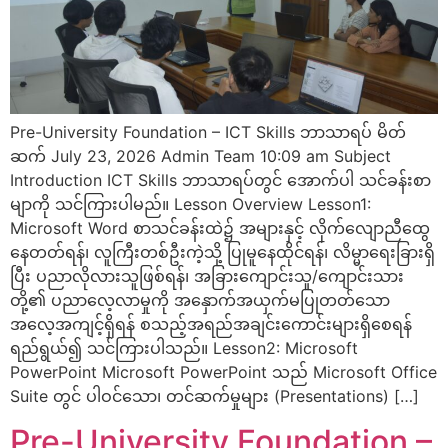
Pre-University Foundation – ICT Skills ဘာသာရပ် မိတ်
ဆက် July 23, 2026 Admin Team 10:09 am Subject
Introduction ICT Skills ဘာသာရပ်တွင် အောက်ပါ သင်ခန်းစာ
မျာကို သင်ကြားပါမည်။ Lesson Overview Lesson1:
Microsoft Word စာသင်ခန်းထဲ၌ အများနှင့် လိုက်လျောညီထွေ
နေတတ်ရန်၊ လူကြီးတစ်ဦးကဲ့သို့ ပြုမူနေထိုင်ရန်၊ လိမ္မာရေးခြားရှိ
ပြီး ပညာလိုလားသူဖြစ်ရန်၊ အခြားကျောင်းသူ/ကျောင်းသား
တို့၏ ပညာလေ့လာမှုကို အနှောက်အယှက်မပြုတတ်သော
အလေ့အကျင့်ရှိရန် စသည့်အရည်အချင်းကောင်းများရှိစေရန်
ရည်ရွယ်၍ သင်ကြားပါသည်။ Lesson2: Microsoft
PowerPoint Microsoft PowerPoint သည် Microsoft Office
Suite တွင် ပါဝင်သော၊ တင်ဆက်မှုများ (Presentations) […]
Pre-University Foundation –