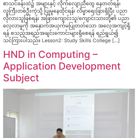
စာသင်ခန်းထဲ၌ အများနှင့် လိုက်လျောညီထွေ နေတတ်ရန်၊
လူကြီးတစ်ဦးကဲ့သို့ ပြုမူနေထိုင်ရန်၊ လိမ္မာရေးခြားရှိပြီး ပညာ
လိုလားသူဖြစ်ရန်၊ အခြားကျောင်းသူ/ကျောင်းသားတို့၏ ပညာ
လေ့လာမှုကို အနှောက်အယှက်မပြုတတ်သော အလေ့အကျင့်ရှိ
ရန် စသည့်အရည်အချင်းကောင်းများရှိစေရန် ရည်ရွယ်၍
သင်ကြားပါသည်။ Lesson2: Study Skills College […]
HND in Computing –
Application Development
Subject